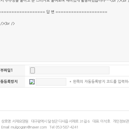
첨부파일1
* 왼쪽의 자동등록방지 코드를 입력하
자동등록방지
상호명: 서재요양원
대구광역시 달성군 다사읍 서재로 31길 6
대표: 이석호
개인정보관
Email: mulgogisin@naver.com
Tel: 053-587-4241