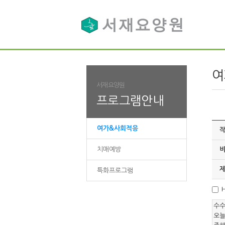
여
서재요양원
프로그램안내
여가&사회적응
작
치매예방
비
제
특화프로그램