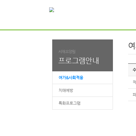
여
서재요양원
프로그램안내
수
여가&사회적응
작
치매예방
파
특화프로그램