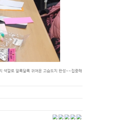
지 색깔로 알록달록 귀여운 고슴도치 완성~~집중해