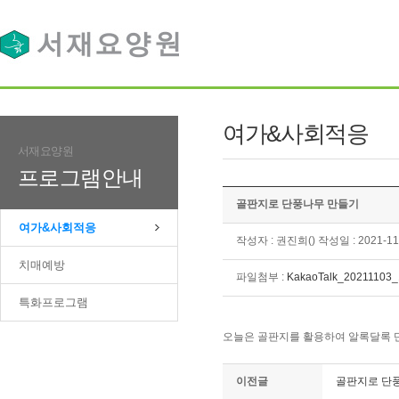
여가&사회적응
서재요양원
프로그램안내
골판지로 단풍나무 만들기
여가&사회적응
작성자 : 권진희() 작성일 : 2021-11
치매예방
파일첨부 :
KakaoTalk_20211103_
특화프로그램
오늘은 골판지를 활용하여 알록달록 
이전글
골판지로 단