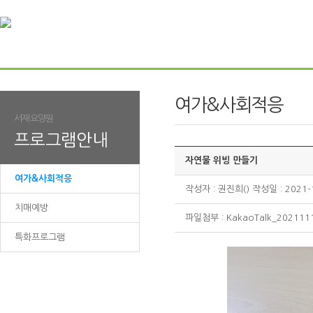
여가&사회적응
서재요양원
프로그램안내
자연물 위빙 만들기
여가&사회적응
작성자 : 권진희() 작성일 : 2021-
치매예방
파일첨부 :
KakaoTalk_202111
특화프로그램