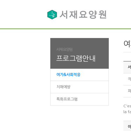
여
서재요양원
프로그램안내
서
여가&사회적응
작
치매예방
파
특화프로그램
C'es
la 