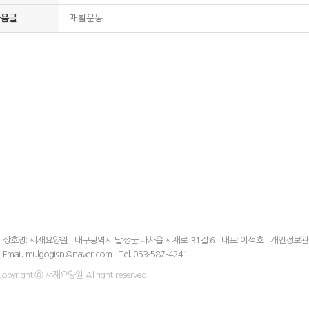
다음글
재활운동
상호명: 서재요양원
대구광역시 달성군 다사읍 서재로 31길 6
대표: 이석호
개인정보관
Email: mulgogisin@naver.com
Tel: 053-587-4241
opyright ⓒ 서재요양원 All right reserved.