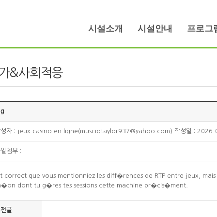
시설소개
시설안내
프로그
가&사회적응
g
성자 : jeux casino en ligne(musciotaylor937@yahoo.com) 작성일 : 2026
일첨부 :
t correct que vous mentionniez les diff�rences de RTP entre jeux, mais
fa�on dont tu g�res tes sessions cette machine pr�cis�ment.
이전글