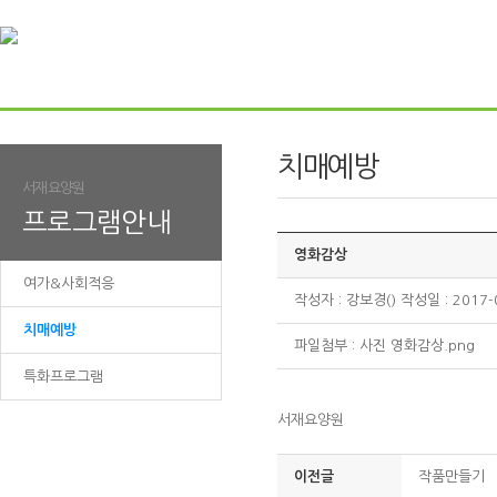
치매예방
서재요양원
프로그램안내
영화감상
여가&사회적응
작성자 : 강보경() 작성일 : 2017-
치매예방
파일첨부 :
사진 영화감상.png
특화프로그램
서재요양원
이전글
작품만들기