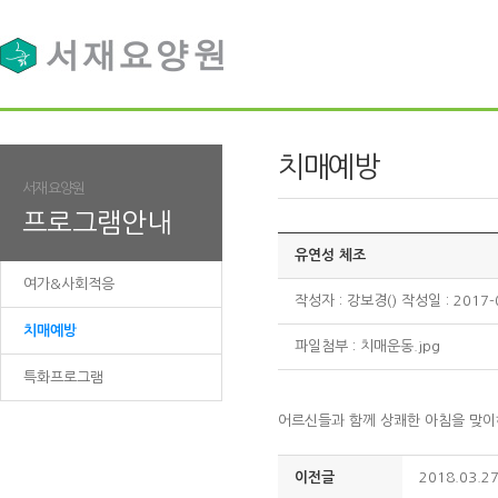
치매예방
서재요양원
프로그램안내
유연성 체조
여가&사회적응
작성자 : 강보경() 작성일 : 2017-
치매예방
파일첨부 :
치매운동.jpg
특화프로그램
어르신들과 함께 상쾌한 아침을 맞이
이전글
2018.03.